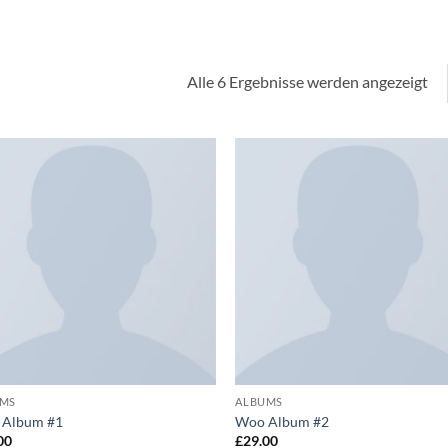
Alle 6 Ergebnisse werden angezeigt
Auf die
Auf d
Wunschliste
Wunschl
UMS
ALBUMS
 Album #1
Woo Album #2
00
£
29.00