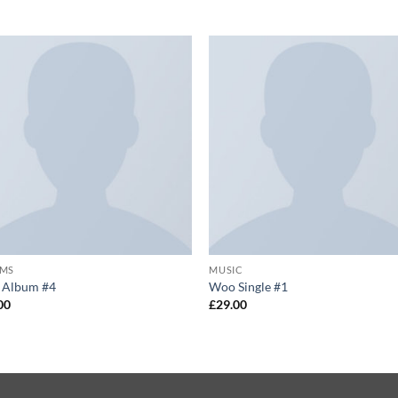
Auf die
Auf d
Wunschliste
Wunschl
UMS
MUSIC
 Album #4
Woo Single #1
00
£
29.00