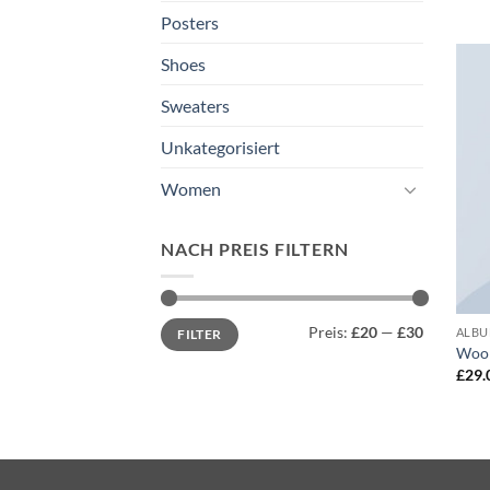
Posters
Shoes
Sweaters
Unkategorisiert
Women
NACH PREIS FILTERN
Min.
Max.
Preis:
£20
—
£30
ALB
FILTER
Preis
Preis
Woo
£
29.