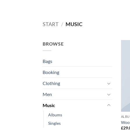
Zum
Inhalt
springen
START
/
MUSIC
BROWSE
Bags
Booking
Clothing
Men
Music
Albums
ALB
Woo
Singles
£
29.