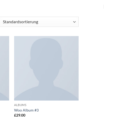
ie
Auf die
iste
Wunschliste
ALBUMS
Woo Album #3
£
29.00